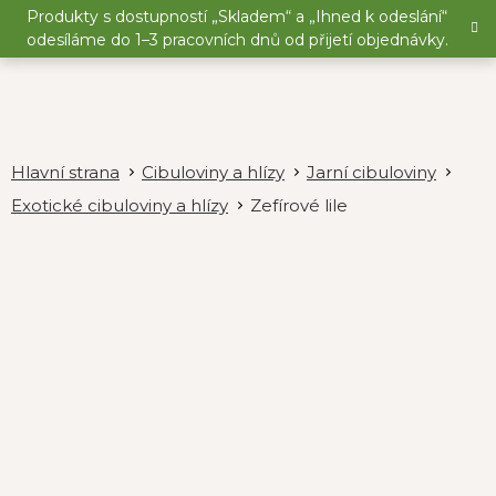
Přejít
Produkty s dostupností „Skladem“ a „Ihned k odeslání“
na
odesíláme do 1–3 pracovních dnů od přijetí objednávky.
obsah
Cibuloviny a hlízy
Jarní cibuloviny
Exotické cibuloviny a hlízy
Zefírové lile