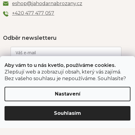
eshop
@
jahodarnabrozany.cz
+420 477 477 057
Odběr newsletteru
Aby vám to u nás kvetlo, používáme cookies.
Vložením e-mailu souhlasíte s podmínkami
ochrany
osobních údajů
.
Zlepšují web a zobrazují obsah, který vás zajímá.
Bez vašeho souhlasu je nepoužíváme. Souhlasíte?
PŘIHLÁSIT SE
Nastavení
Jahodárna Brozany
Obchodní podmínky
Souhlasím
Podmínky ochrany údajů
Vytvořil Shoptet Premium