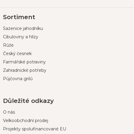
Z
Sortiment
á
p
Sazenice jahodníku
a
t
Cibuloviny a hlízy
í
Růže
Český česnek
Farmářské potraviny
Zahradnické potřeby
Půjčovna grilů
Důležité odkazy
O nás
Velkoobchodní prodej
Projekty spolufinancované EU