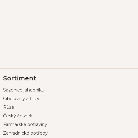
Z
Sortiment
á
p
Sazenice jahodníku
a
t
Cibuloviny a hlízy
í
Růže
Český česnek
Farmářské potraviny
Zahradnické potřeby