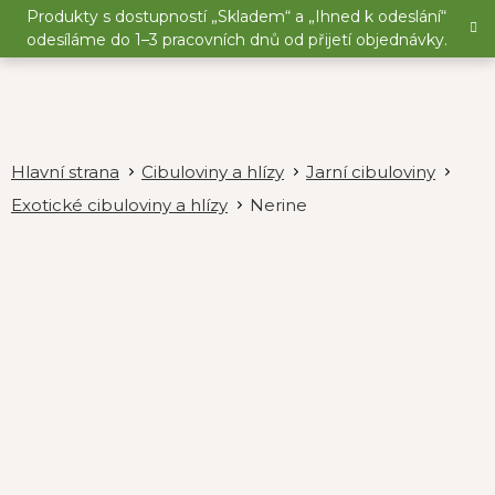
Přejít
Produkty s dostupností „Skladem“ a „Ihned k odeslání“
na
odesíláme do 1–3 pracovních dnů od přijetí objednávky.
obsah
Cibuloviny a hlízy
Jarní cibuloviny
Exotické cibuloviny a hlízy
Nerine