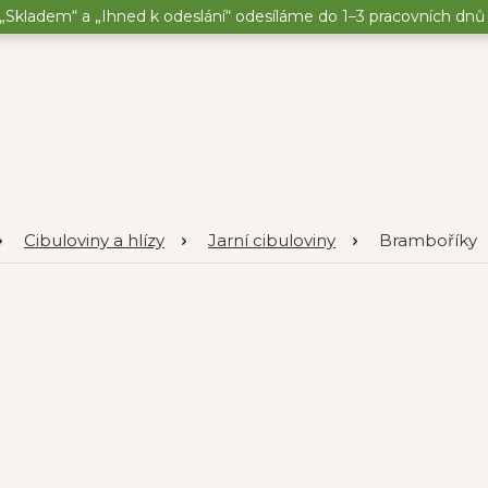
„Skladem“ a „Ihned k odeslání“ odesíláme do 1–3 pracovních dnů o
Cibuloviny a hlízy
Jarní cibuloviny
Bramboříky