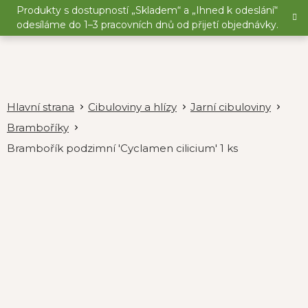
Přejít
Produkty s dostupností „Skladem“ a „Ihned k odeslání“
na
odesíláme do 1–3 pracovních dnů od přijetí objednávky.
obsah
Cibuloviny a hlízy
Jarní cibuloviny
Bramboříky
Brambořík podzimní 'Cyclamen cilicium' 1 ks