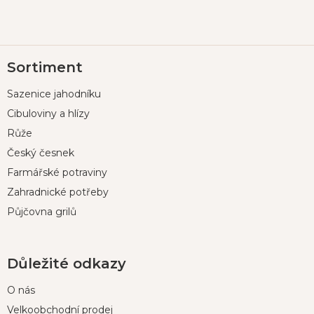
Z
Sortiment
á
p
Sazenice jahodníku
a
t
Cibuloviny a hlízy
í
Růže
Český česnek
Farmářské potraviny
Zahradnické potřeby
Půjčovna grilů
Důležité odkazy
O nás
Velkoobchodní prodej