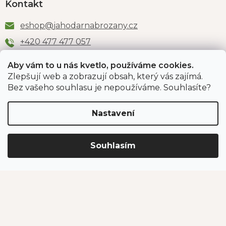
Kontakt
eshop
@
jahodarnabrozany.cz
+420 477 477 057
Aby vám to u nás kvetlo, používáme cookies.
Zlepšují web a zobrazují obsah, který vás zajímá.
Odběr newsletteru
Bez vašeho souhlasu je nepoužíváme. Souhlasíte?
Nastavení
Vložením e-mailu souhlasíte s podmínkami
ochrany
osobních údajů
.
Souhlasím
PŘIHLÁSIT SE
Jahodárna Brozany
Obchodní podmínky
Podmínky ochrany údajů