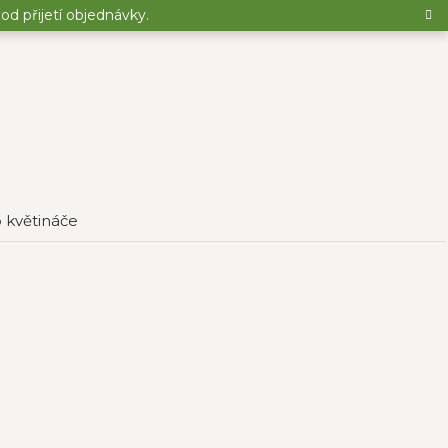
d přijetí objednávky.
o květináče