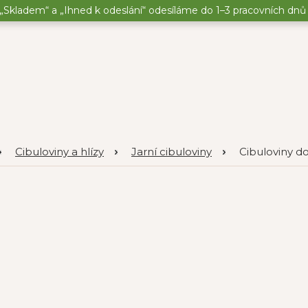
„Skladem“ a „Ihned k odeslání“ odesíláme do 1–3 pracovních dnů o
Cibuloviny a hlízy
Jarní cibuloviny
Cibuloviny d