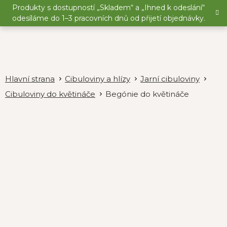
Přejít
Produkty s dostupností „Skladem“ a „Ihned k odeslání“
na
odesíláme do 1–3 pracovních dnů od přijetí objednávky.
obsah
Cibuloviny a hlízy
Jarní cibuloviny
Cibuloviny do květináče
Begónie do květináče