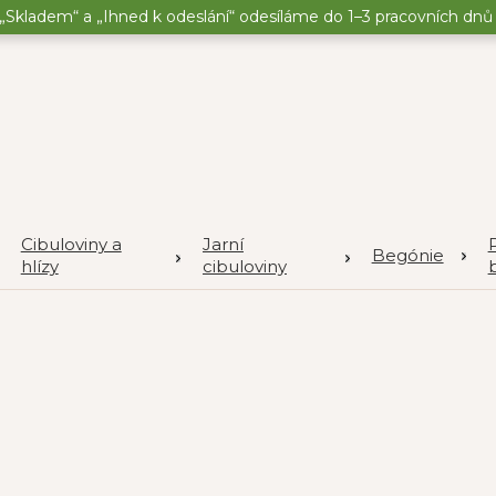
„Skladem“ a „Ihned k odeslání“ odesíláme do 1–3 pracovních dnů o
Cibuloviny a
Jarní
P
Begónie
hlízy
cibuloviny