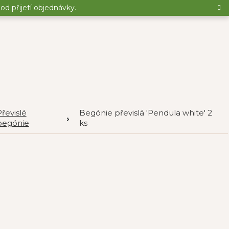
d přijetí objednávky.
řevislé
Begónie převislá 'Pendula white' 2
begónie
ks