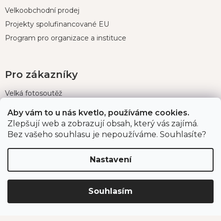
Velkoobchodní prodej
Projekty spolufinancované EU
Program pro organizace a instituce
Pro zákazníky
Velká fotosoutěž
Doprava a platba
Aby vám to u nás kvetlo, používáme cookies.
Zákaznický servis
Zlepšují web a zobrazují obsah, který vás zajímá.
Bez vašeho souhlasu je nepoužíváme. Souhlasíte?
Bonusový program
Postupy balení objednávek
Nastavení
Nejčastější dotazy
Reklamace
Obchodní podmínky
Souhlasím
Ochrana osobních údajů