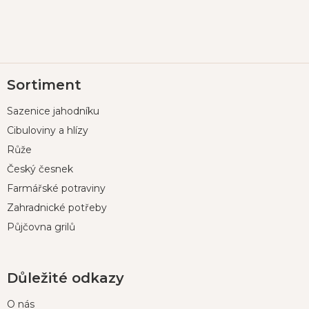
Z
Sortiment
á
p
Sazenice jahodníku
a
t
Cibuloviny a hlízy
í
Růže
Český česnek
Farmářské potraviny
Zahradnické potřeby
Půjčovna grilů
Důležité odkazy
O nás