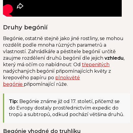
Druhy begónií
Begónie, ostatně stejně jako jiné rostliny, se mohou
rozdělit podle mnoha různých parametrů a
vlastností. Zahrádkáře a pěstitele begónií určitě
zaujme rozdělení druhů begónií dle jejich
vzhledu
,
který má očím co nabídnout: Od
třepenitých
nadýchaných begónií připomínajících květy z
krepového papíru po
plnokvěté
begónie
připomínající růže.
Tip:
Begónie známe již od 17. století, přičemž se
do Evropy dostaly prostřednictvím expedic do
tropů a subtropů, odkud pochází většina druhů.
Begónie vhodné do truhlíku