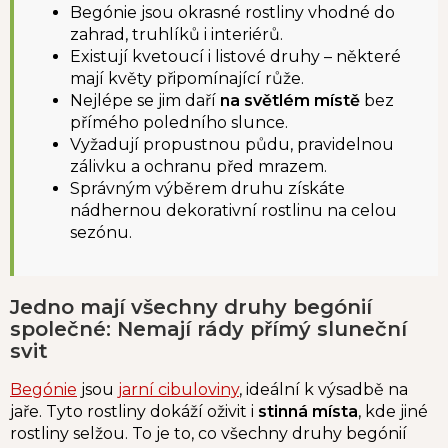
Begónie jsou okrasné rostliny vhodné do
zahrad, truhlíků i interiérů.
Existují kvetoucí i listové druhy – některé
mají květy připomínající růže.
Nejlépe se jim daří
na světlém místě
bez
přímého poledního slunce.
Vyžadují propustnou půdu, pravidelnou
zálivku a ochranu před mrazem.
Správným výběrem druhu získáte
nádhernou dekorativní rostlinu na celou
sezónu.
Jedno mají všechny druhy begónií
společné: Nemají rády přímý sluneční
svit
Begónie
jsou
jarní cibuloviny
, ideální k výsadbě na
jaře. Tyto rostliny dokáží oživit i
stinná místa
, kde jiné
rostliny selžou. To je to, co všechny druhy begónií