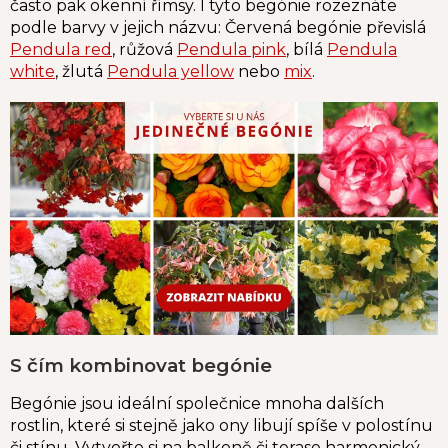
často pak okenní římsy. I tyto begónie rozeznáte
podle barvy v jejich názvu: Červená begónie převislá
Pendula red
, růžová
Pendula pink
, bílá
Pendula
white
, žlutá
Pendula yellow
nebo
mix
.
S čím kombinovat begónie
Begónie jsou ideální společnice mnoha dalších
rostlin, které si stejně jako ony libují spíše v polostínu
či stínu. Vytvořte si na balkoně či terase harmonický