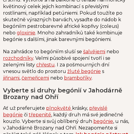
květinový celek jejich kombinací s převislými
rostlinami, například petúniemi. Pokud toužíte po
skutečně výrazných barvách, vysaďte do nádob k
begóniím pestrobarevné africké kopřivy (coleus)
nebo
gloxinie
. Mnoho zahradníků také kombinuje
begónie s dalšími, jinak barevnými begóniemi.
Na zahrádce to begóniím sluší se
šalvějemi
nebo
rozchodníky
. Velmi působivé spojení tvoří i se
zelenými listy
chřestu
. I za pošmourných dní
vnesou
světlo do prostoru
žluté begónie
s
jiřinami
,
čemeřicemi
nebo
bramboříky
.
Vyberte si druhy begónií v Jahodárně
Brozany nad Ohří
Ať už preferujete
plnokvěté
krásky,
převislé
begónie
či
třepenité
, každý druh má své jedinečné
kouzlo. Vyberte si svůj oblíbený druh
begónie
, u nás,
v Jahodárně Brozany nad Ohří. Nezapomeňte si