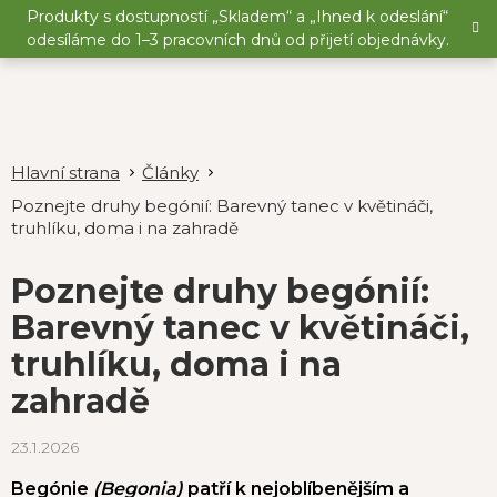
Přejít
Produkty s dostupností „Skladem“ a „Ihned k odeslání“
na
odesíláme do 1–3 pracovních dnů od přijetí objednávky.
obsah
Články
Poznejte druhy begónií: Barevný tanec v květináči,
truhlíku, doma i na zahradě
Poznejte druhy begónií:
Barevný tanec v květináči,
truhlíku, doma i na
zahradě
23.1.2026
Begónie
(Begonia)
patří k nejoblíbenějším a