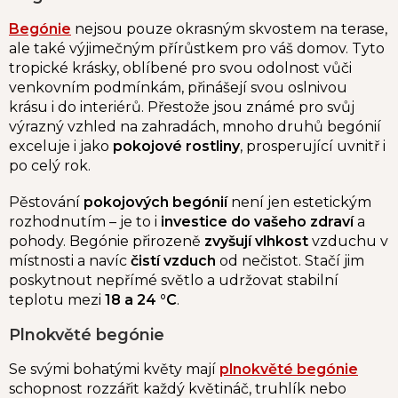
Begónie
nejsou pouze okrasným skvostem na terase,
ale také výjimečným přírůstkem pro váš domov. Tyto
tropické krásky, oblíbené pro svou odolnost vůči
venkovním podmínkám, přinášejí svou oslnivou
krásu i do interiérů.
Přestože jsou známé pro svůj
výrazný vzhled na zahradách, mnoho druhů begónií
exceluje i jako
pokojové rostliny
, prosperující uvnitř i
po celý rok.
Pěstování
pokojových begónií
není jen estetickým
rozhodnutím – je to i
investice do vašeho zdraví
a
pohody. Begónie přirozeně
zvyšují vlhkost
vzduchu v
místnosti a navíc
čistí vzduch
od nečistot. Stačí jim
poskytnout nepřímé světlo a udržovat stabilní
teplotu mezi
18 a 24 °C
.
Plnokvěté begónie
Se svými bohatými květy mají
plnokvěté begónie
schopnost rozzářit každý květináč, truhlík nebo