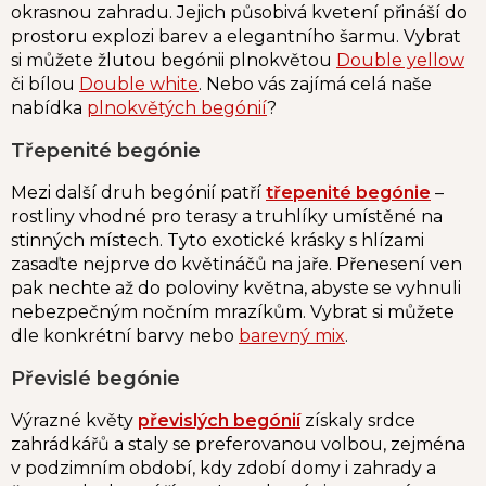
okrasnou zahradu. Jejich působivá kvetení přináší do
prostoru explozi barev a elegantního šarmu. Vybrat
si můžete žlutou begónii plnokvětou
Double yellow
či bílou
Double white
. Nebo vás zajímá celá naše
nabídka
plnokvětých begónií
?
Třepenité begónie
Mezi další druh begónií patří
třepenité begónie
–
rostliny vhodné pro terasy a truhlíky umístěné na
stinných místech. Tyto exotické krásky s hlízami
zasaďte nejprve do květináčů na jaře. Přenesení ven
pak nechte až do poloviny května, abyste se vyhnuli
nebezpečným nočním mrazíkům. Vybrat si můžete
dle konkrétní barvy nebo
barevný mix
.
Převislé begónie
Výrazné květy
převislých begónií
získaly srdce
zahrádkářů a staly se preferovanou volbou, zejména
v podzimním období, kdy zdobí domy i zahrady a