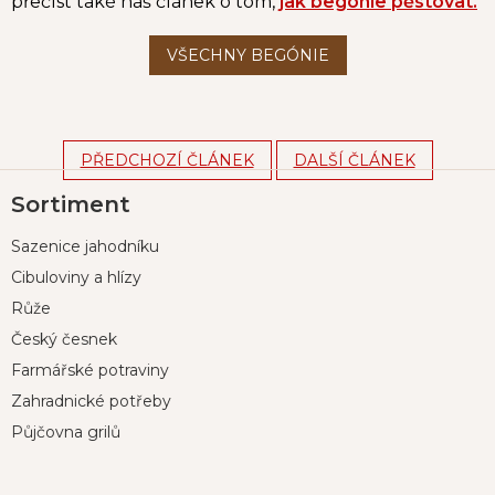
přečíst také náš článek o tom,
jak begónie pěstovat.
PŘEDCHOZÍ ČLÁNEK
DALŠÍ ČLÁNEK
Z
Sortiment
á
p
Sazenice jahodníku
a
t
Cibuloviny a hlízy
í
Růže
Český česnek
Farmářské potraviny
Zahradnické potřeby
Půjčovna grilů