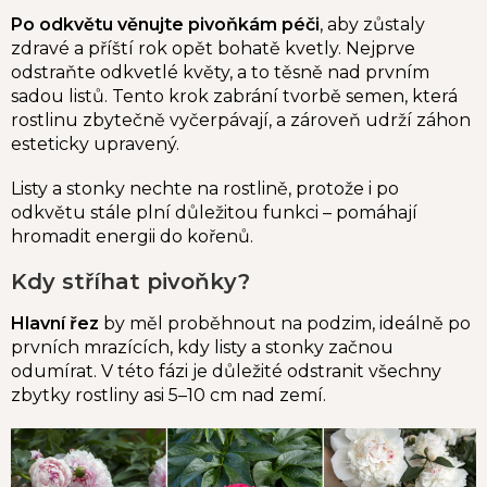
Po odkvětu věnujte pivoňkám péči
, aby zůstaly
zdravé a příští rok opět bohatě kvetly. Nejprve
odstraňte odkvetlé květy, a to těsně nad prvním
sadou listů. Tento krok zabrání tvorbě semen, která
rostlinu zbytečně vyčerpávají, a zároveň udrží záhon
esteticky upravený.
Listy a stonky nechte na rostlině, protože i po
odkvětu stále plní důležitou funkci – pomáhají
hromadit energii do kořenů.
Kdy stříhat pivoňky?
Hlavní řez
by měl proběhnout na podzim, ideálně po
prvních mrazících, kdy listy a stonky začnou
odumírat. V této fázi je důležité odstranit všechny
zbytky rostliny asi 5–10 cm nad zemí.