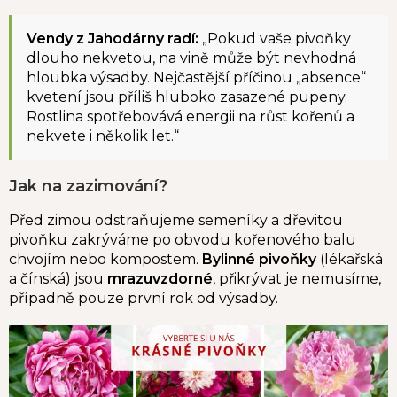
Vendy z Jahodárny radí:
„
Pokud vaše pivoňky
dlouho nekvetou, na vině může být nevhodná
hloubka výsadby. Nejčastější příčinou „
absence“
kvetení jsou příliš hluboko zasazené pupeny.
Rostlina spotřebovává energii na růst kořenů a
nekvete i několik let.“
Jak na zazimování?
Před zimou odstraňujeme semeníky a dřevitou
pivoňku zakrýváme po obvodu kořenového balu
chvojím nebo kompostem.
Bylinné pivoňky
(lékařská
a čínská) jsou
mrazuvzdorné
, přikrývat je nemusíme,
případně pouze první rok od výsadby.