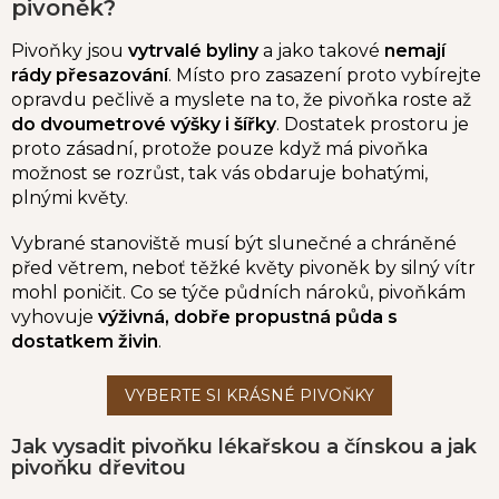
pivoněk?
Pivoňky jsou
vytrvalé byliny
a jako takové
nemají
rády přesazování
. Místo pro zasazení proto vybírejte
opravdu pečlivě a myslete na to, že pivoňka roste až
do dvoumetrové výšky i šířky
. Dostatek prostoru je
proto zásadní, protože pouze když má pivoňka
možnost se rozrůst, tak vás obdaruje bohatými,
plnými květy.
Vybrané stanoviště musí být slunečné a chráněné
před větrem, neboť těžké květy pivoněk by silný vítr
mohl poničit. Co se týče půdních nároků, pivoňkám
vyhovuje
výživná, dobře propustná půda s
dostatkem živin
.
Jak vysadit pivoňku lékařskou a čínskou a jak
pivoňku dřevitou