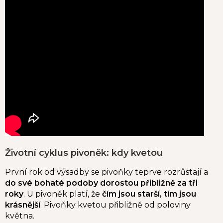
Životní cyklus pivoněk: kdy kvetou
První rok od výsadby se pivoňky teprve rozrůstají a
do své bohaté podoby dorostou přibližně za tři
roky
. U pivoněk platí, že
čím jsou starší, tím jsou
krásnější
. Pivoňky kvetou přibližně od poloviny
května.