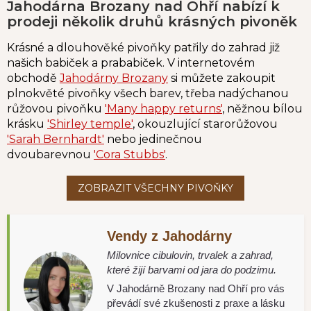
Jahodárna Brozany nad Ohří nabízí k
prodeji několik druhů krásných pivoněk
Krásné a dlouhověké pivoňky patřily do zahrad již
našich babiček a prababiček. V internetovém
obchodě
Jahodárny Brozany
si můžete zakoupit
plnokvěté pivoňky všech barev, třeba nadýchanou
růžovou pivoňku
'Many happy returns'
, něžnou bílou
krásku
'Shirley temple'
, okouzlující starorůžovou
'Sarah Bernhardt'
nebo jedinečnou
dvoubarevnou
'Cora Stubbs'
.
Vendy z Jahodárny
Milovnice cibulovin, trvalek a zahrad,
které žijí barvami od jara do podzimu.
V Jahodárně Brozany nad Ohří pro vás
převádí své zkušenosti z praxe a lásku