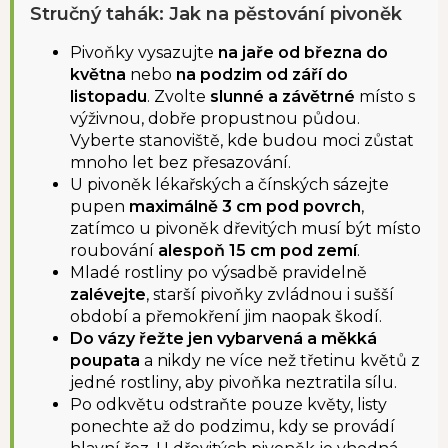
Stručný tahák: Jak na pěstování pivoněk
Pivoňky vysazujte
na jaře od března do
května
nebo
na podzim
od září do
listopadu
. Zvolte
slunné a závětrné
místo s
výživnou, dobře propustnou půdou.
Vyberte stanoviště, kde budou moci zůstat
mnoho let bez přesazování.
U pivoněk lékařských a čínských sázejte
pupen
maximálně 3 cm pod povrch
,
zatímco u pivoněk dřevitých musí být místo
roubování
alespoň 15 cm pod zemí
.
Mladé rostliny po výsadbě pravidelně
zalévejte
, starší pivoňky zvládnou i sušší
období a přemokření jim naopak škodí.
Do vázy řežte jen vybarvená a měkká
poupata
a nikdy ne více než třetinu květů z
jedné rostliny, aby pivoňka neztratila sílu.
Po odkvětu odstraňte pouze květy, listy
ponechte až do podzimu, kdy se provádí