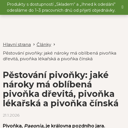
Přejít
Produkty s dostupností „Skladem“ a „Ihned k odeslání“
na
odesíláme do 1–3 pracovních dnů od přijetí objednávky.
obsah
Články
Pěstování pivoňky: jaké nároky má oblíbená pivoňka
dřevitá, pivoňka lékařská a pivoňka čínská
Pěstování pivoňky: jaké
nároky má oblíbená
pivoňka dřevitá, pivoňka
lékařská a pivoňka čínská
21.1.2026
Pivoňka,
Paeonia,
je královna pozdního jara.