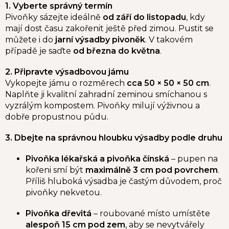
1. Vyberte správný termín
Pivoňky sázejte ideálně
od září do listopadu
, kdy
mají dost času zakořenit ještě před zimou. Pustit se
můžete i do
jarní výsadby pivoněk
. V takovém
případě je saďte
od března do května
.
2. Připravte výsadbovou jámu
Vykopejte jámu o rozměrech
cca 50 × 50 × 50 cm
.
Naplňte ji kvalitní zahradní zeminou smíchanou s
vyzrálým kompostem. Pivoňky milují výživnou a
dobře propustnou půdu.
3. Dbejte na správnou hloubku výsadby podle druhu
Pivoňka lékařská a pivoňka čínská
– pupen na
kořeni smí být
maximálně 3 cm pod povrchem
.
Příliš hluboká výsadba je častým důvodem, proč
pivoňky nekvetou.
Pivoňka dřevitá
– roubované místo umístěte
alespoň 15 cm pod zem
, aby se nevytvářely