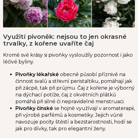
Využití pivoněk: nejsou to jen okrasné
trvalky, z kořene uvaříte čaj
Kromě své krásy si pivoňky vysloužily pozornost i jako
léčivé byliny.
Pivoňky lékařské
obecně působí příznivě na
činnost svalů a střevní peristaltiku, pomáhají jak
při zácpě, tak při průjmu. Čaj z kořene je výborný
na dýchací potíže, čaj z okvětních plátků
pomáhá při silné či nepravidelné menstruaci.
Pivoňky čínské
se hojně využívají v aromaterapii,
při výrobě parfémů a kosmetiky. Jejich vůně
navozuje pocity štěstí a bezstarostnosti, hodí se
jak pro dívky, tak pro elegantní ženy.