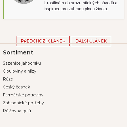
k rostlinám do srozumitelných návodů a
inspirace pro zahradu plnou života.
PŘEDCHOZÍ ČLÁNEK
DALŠÍ ČLÁNEK
Z
Sortiment
á
p
Sazenice jahodníku
a
t
Cibuloviny a hlízy
í
Růže
Český česnek
Farmářské potraviny
Zahradnické potřeby
Půjčovna grilů