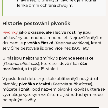
hlavní řez. U dřevitých pivoněk je vhodná
lehká zimní ochrana chvojím.
Historie pěstování pivoněk
Pivoňky
jako
okrasné, ale i léčivé rostliny
jsou
pěstovány po mnoho a mnoho let. Nejrozšířenějším
druhem je
pivoňka čínská
(
Paeonia lactiflora
), která
se v Číně pěstovala již před více než 1500 lety.
U nás jsou nejstarší zmínky o
pivoňce lékařské
(
Paeonia officinalis
), které se lidově říká
růže
mariánská
, a to již z 15. století.
V posledních letech je stále oblíbenější nový druh
pivoňky,
pivoňka dřevitá
(
Paeonia suffruticosa
),
můžete ji znát i pod názvem pivoňka křovitá), která se
vyznačuje vysokým vzrůstem a jednoduchými nebo
poloplnými květy.