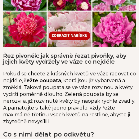
Řez pivoněk: jak správně řezat pivoňky, aby
jejich květy vydržely ve váze co nejdéle
Pokud se chcete z krásných květů ve váze radovat co
nejdéle,
řežte poupata
, která jsou již vybarvená a
změklá. Taková poupata se ve váze rozvinou a květy
vydrží poměrně dlouho. Zelená poupata by se
nerozvila, již rozvinuté květy by naopak rychle zvadly.
A pamatujte si také jedno pravidlo: vždy řežte
maximálně třetinu všech květů na rostlině, abyste ji
zbytečně nevysílili.
Co s nimi dělat po odkvětu?