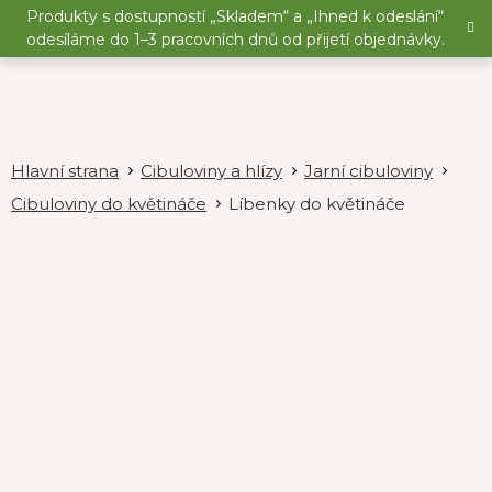
Přejít
Produkty s dostupností „Skladem“ a „Ihned k odeslání“
na
odesíláme do 1–3 pracovních dnů od přijetí objednávky.
obsah
Cibuloviny a hlízy
Jarní cibuloviny
Cibuloviny do květináče
Líbenky do květináče