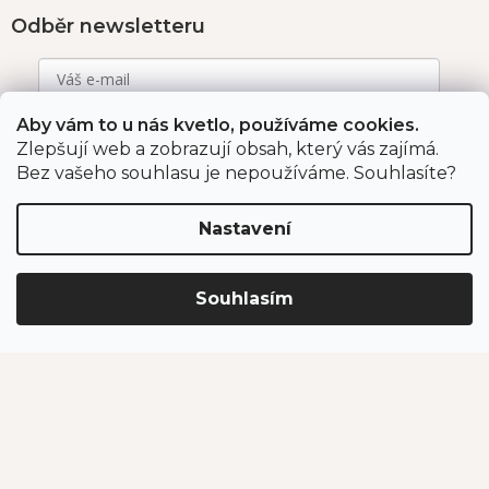
Odběr newsletteru
Aby vám to u nás kvetlo, používáme cookies.
Vložením e-mailu souhlasíte s podmínkami
ochrany
osobních údajů
.
Zlepšují web a zobrazují obsah, který vás zajímá.
Bez vašeho souhlasu je nepoužíváme. Souhlasíte?
PŘIHLÁSIT SE
Nastavení
Jahodárna Brozany
Obchodní podmínky
Souhlasím
Podmínky ochrany údajů
Vytvořil Shoptet Premium
Copyright 2026
Jahodárna Brozany nad Ohří s.r.o.
. Všechna
práva vyhrazena.
Upravit nastavení cookies