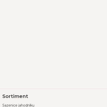
Z
Sortiment
á
p
Sazenice jahodníku