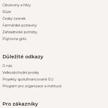
a
t
Cibuloviny a hlízy
í
Růže
Český česnek
Farmářské potraviny
Zahradnické potřeby
Půjčovna grilů
Důležité odkazy
O nás
Velkoobchodní prodej
Projekty spolufinancované EU
Program pro organizace a instituce
Pro zákazníky