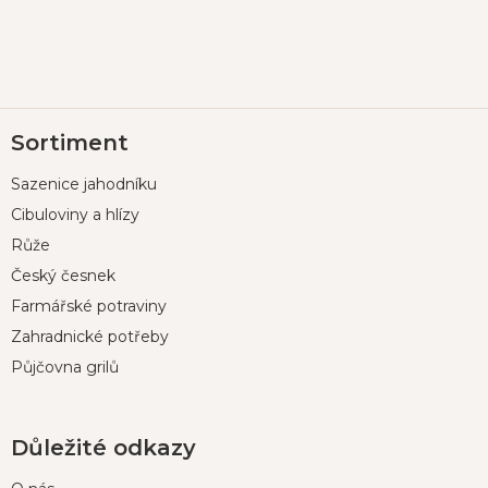
Z
Sortiment
á
p
Sazenice jahodníku
a
t
Cibuloviny a hlízy
í
Růže
Český česnek
Farmářské potraviny
Zahradnické potřeby
Půjčovna grilů
Důležité odkazy