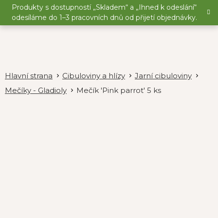
Přejít
Produkty s dostupností „Skladem“ a „Ihned k odeslání“
na
odesíláme do 1–3 pracovních dnů od přijetí objednávky.
obsah
Cibuloviny a hlízy
Jarní cibuloviny
Mečíky - Gladioly
Mečík 'Pink parrot' 5 ks