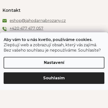
Kontakt
eshop
@
jahodarnabrozany.cz
+420 477 477 057
Aby vám to u nás kvetlo, používáme cookies.
Zlepšují web a zobrazují obsah, který vás zajímá.
Odběr newsletteru
Bez vašeho souhlasu je nepoužíváme. Souhlasíte?
Nastavení
Vložením e-mailu souhlasíte s podmínkami
ochrany
osobních údajů
.
Souhlasím
PŘIHLÁSIT SE
Jahodárna Brozany
Obchodní podmínky