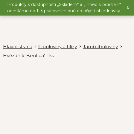
Přejít
Produkty s dostupností „Skladem“ a „Ihned k odeslání“
na
odesíláme do 1–3 pracovních dnů od přijetí objednávky.
obsah
Cibuloviny a hlízy
Jarní cibuloviny
Hvězdník 'Benfica' 1 ks