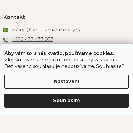
Kontakt
eshop
@
jahodarnabrozany.cz
+420 477 477 057
Aby vám to u nás kvetlo, používáme cookies.
Zlepšují web a zobrazují obsah, který vás zajímá.
Odběr newsletteru
Bez vašeho souhlasu je nepoužíváme. Souhlasíte?
Nastavení
Vložením e-mailu souhlasíte s podmínkami
ochrany
osobních údajů
.
Souhlasím
PŘIHLÁSIT SE