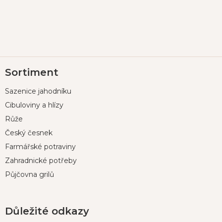
Z
Sortiment
á
p
Sazenice jahodníku
a
t
Cibuloviny a hlízy
í
Růže
Český česnek
Farmářské potraviny
Zahradnické potřeby
Půjčovna grilů
Důležité odkazy