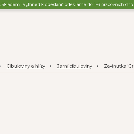
„Skladem“ a „Ihned k odeslání“ odesíláme do 1–3 pracovních dnů o
Cibuloviny a hlízy
Jarní cibuloviny
Zavinutka 'Cr