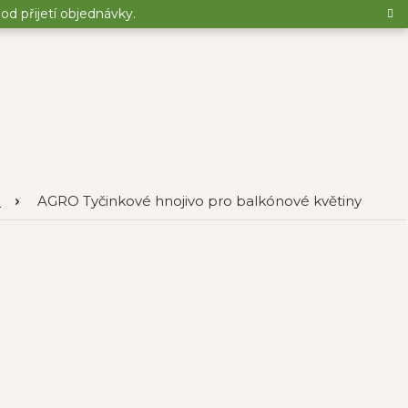
d přijetí objednávky.
O
AGRO Tyčinkové hnojivo pro balkónové květiny