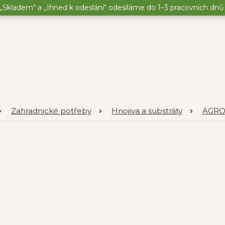
„Skladem“ a „Ihned k odeslání“ odesíláme do 1–3 pracovních dnů o
Zahradnické potřeby
Hnojiva a substráty
AGR