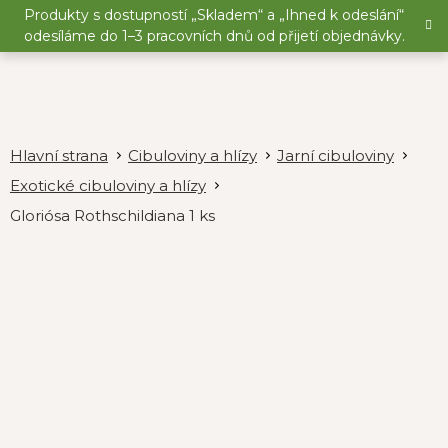
Přejít
Produkty s dostupností „Skladem“ a „Ihned k odeslání“
na
odesíláme do 1–3 pracovních dnů od přijetí objednávky.
obsah
Cibuloviny a hlízy
Jarní cibuloviny
Exotické cibuloviny a hlízy
Gloriósa Rothschildiana 1 ks