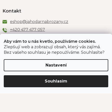
Kontakt
eshop
@
jahodarnabrozany.cz
+420 477 477 057
Aby vám to u nás kvetlo, používáme cookies.
Zlepšují web a zobrazují obsah, který vás zajímá.
Odběr newsletteru
Bez vašeho souhlasu je nepoužíváme. Souhlasíte?
Nastavení
Vložením e-mailu souhlasíte s podmínkami
ochrany
osobních údajů
.
Souhlasím
PŘIHLÁSIT SE
Jahodárna Brozany
Obchodní podmínky