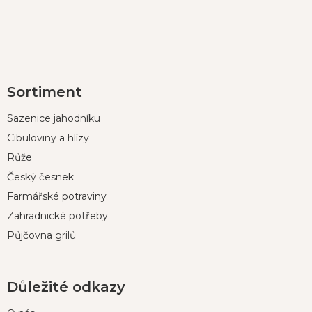
Z
Sortiment
á
p
Sazenice jahodníku
a
t
Cibuloviny a hlízy
í
Růže
Český česnek
Farmářské potraviny
Zahradnické potřeby
Půjčovna grilů
Důležité odkazy