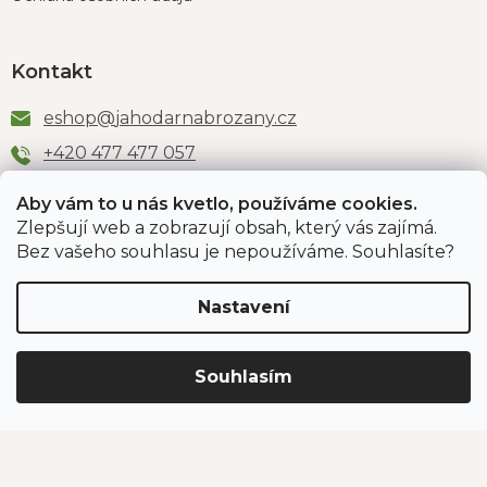
Kontakt
eshop
@
jahodarnabrozany.cz
+420 477 477 057
Aby vám to u nás kvetlo, používáme cookies.
Zlepšují web a zobrazují obsah, který vás zajímá.
Odběr newsletteru
Bez vašeho souhlasu je nepoužíváme. Souhlasíte?
Nastavení
Vložením e-mailu souhlasíte s podmínkami
ochrany
osobních údajů
.
Souhlasím
PŘIHLÁSIT SE