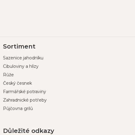
Z
Sortiment
á
p
Sazenice jahodníku
a
t
Cibuloviny a hlízy
í
Růže
Český česnek
Farmářské potraviny
Zahradnické potřeby
Půjčovna grilů
Důležité odkazy