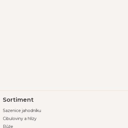
Z
Sortiment
á
p
Sazenice jahodníku
a
t
Cibuloviny a hlízy
í
Růže