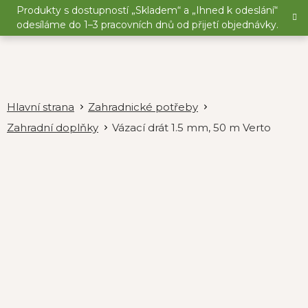
Přejít
Produkty s dostupností „Skladem“ a „Ihned k odeslání“
na
odesíláme do 1–3 pracovních dnů od přijetí objednávky.
obsah
Zahradnické potřeby
Zahradní doplňky
Vázací drát 1.5 mm, 50 m Verto