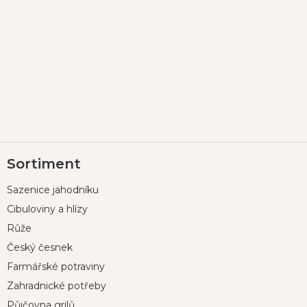
Z
Sortiment
á
p
Sazenice jahodníku
a
t
Cibuloviny a hlízy
í
Růže
Český česnek
Farmářské potraviny
Zahradnické potřeby
Půjčovna grilů