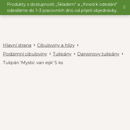
Přejít
Produkty s dostupností „Skladem“ a „Ihned k odeslání“
na
odesíláme do 1–3 pracovních dnů od přijetí objednávky.
obsah
Cibuloviny a hlízy
Podzimní cibuloviny
Tulipány
Darwinovy tulipány
Tulipán 'Mystic van eijk' 5 ks