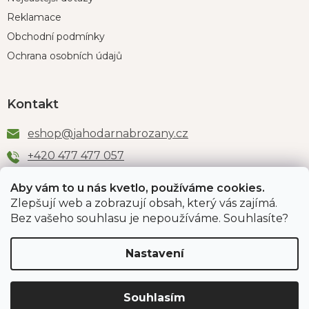
Reklamace
Obchodní podmínky
Ochrana osobních údajů
Kontakt
eshop
@
jahodarnabrozany.cz
+420 477 477 057
Aby vám to u nás kvetlo, používáme cookies.
Zlepšují web a zobrazují obsah, který vás zajímá.
Odběr newsletteru
Bez vašeho souhlasu je nepoužíváme. Souhlasíte?
Nastavení
Vložením e-mailu souhlasíte s podmínkami
ochrany
osobních údajů
.
Souhlasím