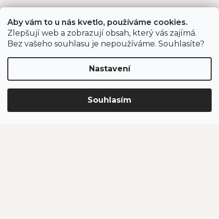
Aby vám to u nás kvetlo, používáme cookies.
Zlepšují web a zobrazují obsah, který vás zajímá.
Bez vašeho souhlasu je nepoužíváme. Souhlasíte?
Z
Sortiment
á
p
Nastavení
Sazenice jahodníku
a
t
Cibuloviny a hlízy
Souhlasím
í
Růže
Český česnek
Farmářské potraviny
Zahradnické potřeby
Půjčovna grilů
Důležité odkazy
O nás