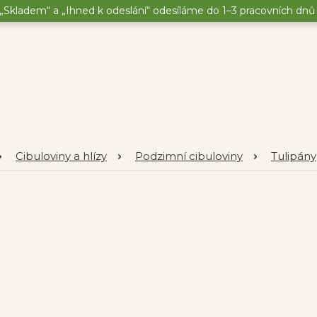
„Skladem“ a „Ihned k odeslání“ odesíláme do 1–3 pracovních dnů o
Cibuloviny a hlízy
Podzimní cibuloviny
Tulipány