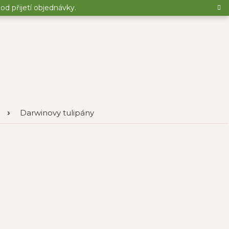
d přijetí objednávky.
Darwinovy tulipány