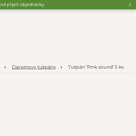
d přijetí objednávky.
Darwinovy tulipány
Tulipán 'Pink sound' 5 ks