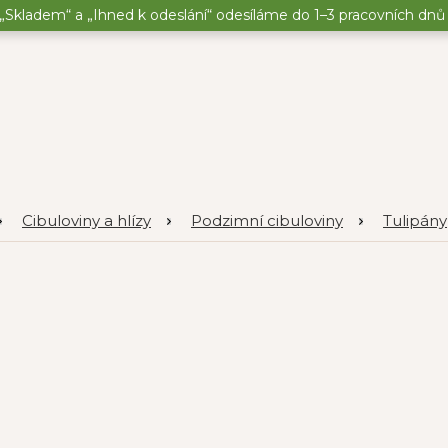
„Skladem“ a „Ihned k odeslání“ odesíláme do 1–3 pracovních dnů o
Cibuloviny a hlízy
Podzimní cibuloviny
Tulipány