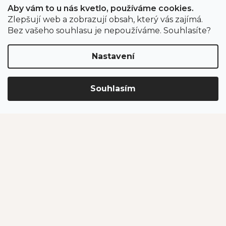
Aby vám to u nás kvetlo, používáme cookies.
Zlepšují web a zobrazují obsah, který vás zajímá.
Odběr newsletteru
Bez vašeho souhlasu je nepoužíváme. Souhlasíte?
Nastavení
Vložením e-mailu souhlasíte s podmínkami
ochrany
osobních údajů
.
Souhlasím
PŘIHLÁSIT SE
Jahodárna Brozany
Obchodní podmínky
Podmínky ochrany údajů
Vytvořil Shoptet Premium
Copyright 2026
Jahodárna Brozany nad Ohří s.r.o.
. Všechna
práva vyhrazena.
Upravit nastavení cookies