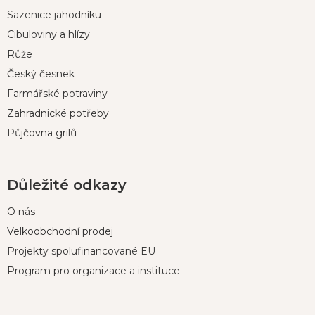
p
Sazenice jahodníku
a
t
Cibuloviny a hlízy
í
Růže
Český česnek
Farmářské potraviny
Zahradnické potřeby
Půjčovna grilů
Důležité odkazy
O nás
Velkoobchodní prodej
Projekty spolufinancované EU
Program pro organizace a instituce