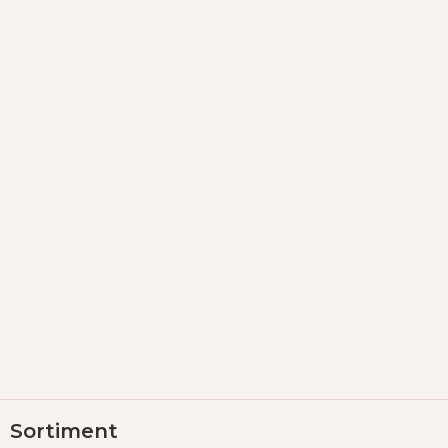
Z
Sortiment
á