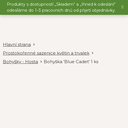
Přejít
Produkty s dostupností „Skladem“ a „Ihned k odeslání“
na
odesíláme do 1–3 pracovních dnů od přijetí objednávky.
obsah
Prostokořenné sazenice květin a trvalek
Bohyšky - Hosta
Bohyška 'Blue Cadet' 1 ks