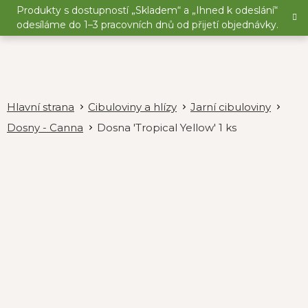
Přejít
Produkty s dostupností „Skladem“ a „Ihned k odeslání“
na
odesíláme do 1–3 pracovních dnů od přijetí objednávky.
obsah
Cibuloviny a hlízy
Jarní cibuloviny
Dosny - Canna
Dosna 'Tropical Yellow' 1 ks