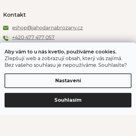
Kontakt
eshop
@
jahodarnabrozany.cz
+420 477 477 057
Aby vám to u nás kvetlo, používáme cookies.
Zlepšují web a zobrazují obsah, který vás zajímá.
Odběr newsletteru
Bez vašeho souhlasu je nepoužíváme. Souhlasíte?
Nastavení
Vložením e-mailu souhlasíte s podmínkami
ochrany
osobních údajů
.
Souhlasím
PŘIHLÁSIT SE
Jahodárna Brozany
Obchodní podmínky