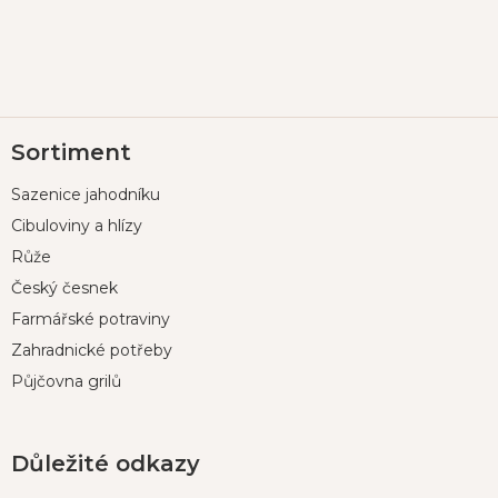
Z
Sortiment
á
p
Sazenice jahodníku
a
t
Cibuloviny a hlízy
í
Růže
Český česnek
Farmářské potraviny
Zahradnické potřeby
Půjčovna grilů
Důležité odkazy