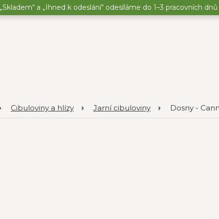
„Skladem“ a „Ihned k odeslání“ odesíláme do 1–3 pracovních dnů o
Cibuloviny a hlízy
Jarní cibuloviny
Dosny - Can