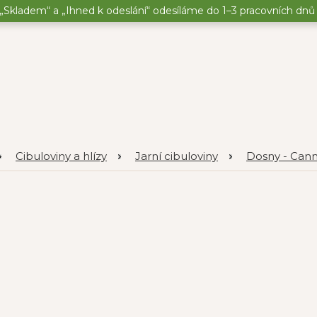
„Skladem“ a „Ihned k odeslání“ odesíláme do 1–3 pracovních dnů o
Cibuloviny a hlízy
Jarní cibuloviny
Dosny - Can