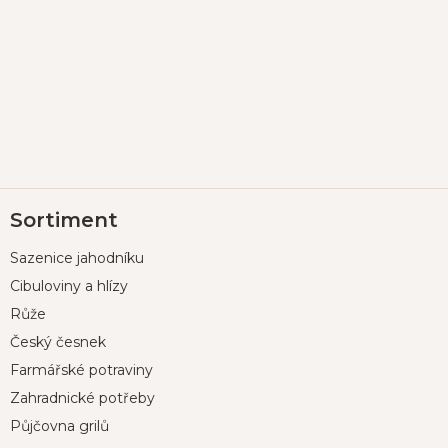
Z
Sortiment
á
p
Sazenice jahodníku
a
t
Cibuloviny a hlízy
í
Růže
Český česnek
Farmářské potraviny
Zahradnické potřeby
Půjčovna grilů