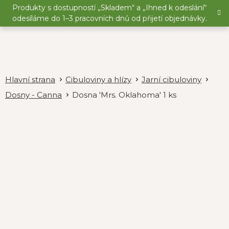
Přejít
Produkty s dostupností „Skladem“ a „Ihned k odeslání“
na
odesíláme do 1–3 pracovních dnů od přijetí objednávky.
obsah
Cibuloviny a hlízy
Jarní cibuloviny
Dosny - Canna
Dosna 'Mrs. Oklahoma' 1 ks