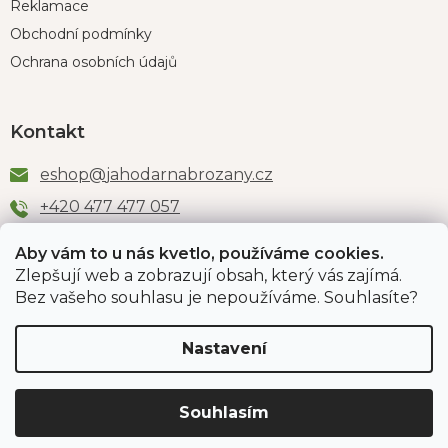
Reklamace
Obchodní podmínky
Ochrana osobních údajů
Kontakt
eshop
@
jahodarnabrozany.cz
+420 477 477 057
Aby vám to u nás kvetlo, používáme cookies.
Zlepšují web a zobrazují obsah, který vás zajímá.
Odběr newsletteru
Bez vašeho souhlasu je nepoužíváme. Souhlasíte?
Nastavení
Vložením e-mailu souhlasíte s podmínkami
ochrany
osobních údajů
.
Souhlasím
PŘIHLÁSIT SE