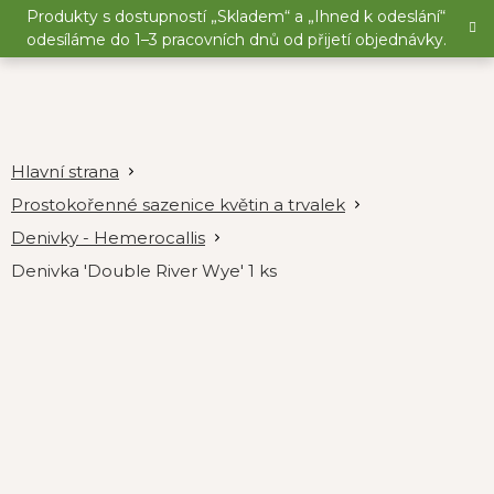
Přejít
Produkty s dostupností „Skladem“ a „Ihned k odeslání“
na
odesíláme do 1–3 pracovních dnů od přijetí objednávky.
obsah
Prostokořenné sazenice květin a trvalek
Denivky - Hemerocallis
Denivka 'Double River Wye' 1 ks