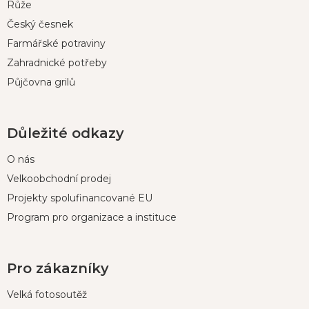
í
Růže
Český česnek
Farmářské potraviny
Zahradnické potřeby
Půjčovna grilů
Důležité odkazy
O nás
Velkoobchodní prodej
Projekty spolufinancované EU
Program pro organizace a instituce
Pro zákazníky
Velká fotosoutěž