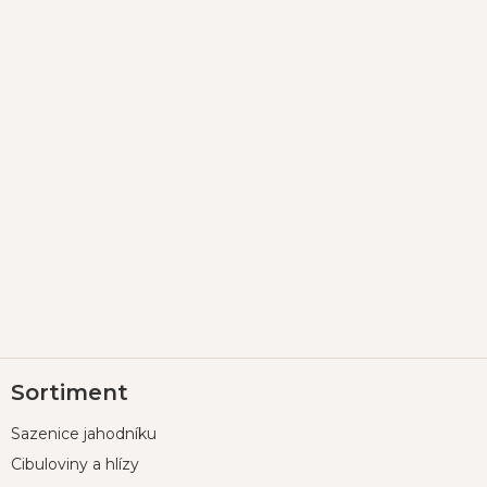
Z
Sortiment
á
p
Sazenice jahodníku
a
t
Cibuloviny a hlízy