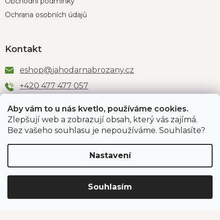
Obchodní podmínky
Ochrana osobních údajů
Kontakt
eshop
@
jahodarnabrozany.cz
+420 477 477 057
Aby vám to u nás kvetlo, používáme cookies.
Zlepšují web a zobrazují obsah, který vás zajímá.
Odběr newsletteru
Bez vašeho souhlasu je nepoužíváme. Souhlasíte?
Nastavení
Vložením e-mailu souhlasíte s podmínkami
ochrany
osobních údajů
.
Souhlasím
PŘIHLÁSIT SE