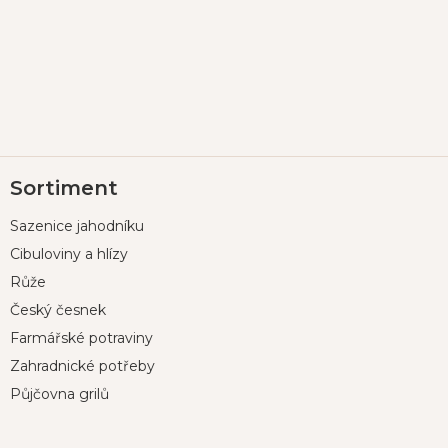
Z
Sortiment
á
p
Sazenice jahodníku
a
t
Cibuloviny a hlízy
í
Růže
Český česnek
Farmářské potraviny
Zahradnické potřeby
Půjčovna grilů