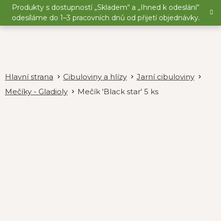
Přejít
Produkty s dostupností „Skladem“ a „Ihned k odeslání“
na
odesíláme do 1–3 pracovních dnů od přijetí objednávky.
obsah
Cibuloviny a hlízy
Jarní cibuloviny
Mečíky - Gladioly
Mečík 'Black star' 5 ks