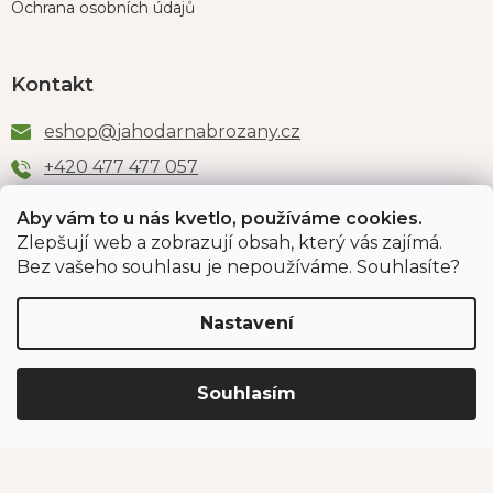
Ochrana osobních údajů
Kontakt
eshop
@
jahodarnabrozany.cz
+420 477 477 057
Aby vám to u nás kvetlo, používáme cookies.
Zlepšují web a zobrazují obsah, který vás zajímá.
Odběr newsletteru
Bez vašeho souhlasu je nepoužíváme. Souhlasíte?
Nastavení
Vložením e-mailu souhlasíte s podmínkami
ochrany
osobních údajů
.
Souhlasím
PŘIHLÁSIT SE