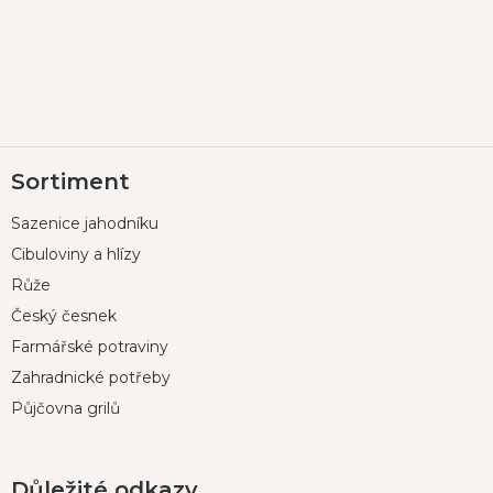
Z
Sortiment
á
p
Sazenice jahodníku
a
t
Cibuloviny a hlízy
í
Růže
Český česnek
Farmářské potraviny
Zahradnické potřeby
Půjčovna grilů
Důležité odkazy