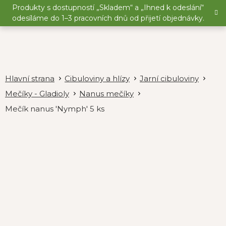
Přejít
Produkty s dostupností „Skladem“ a „Ihned k odeslání“
na
odesíláme do 1–3 pracovních dnů od přijetí objednávky.
obsah
Cibuloviny a hlízy
Jarní cibuloviny
Mečíky - Gladioly
Nanus mečíky
Mečík nanus 'Nymph' 5 ks