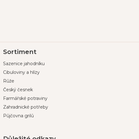
Z
Sortiment
á
p
Sazenice jahodníku
a
t
Cibuloviny a hlízy
í
Růže
Český česnek
Farmářské potraviny
Zahradnické potřeby
Půjčovna grilů
Důležité odkazy