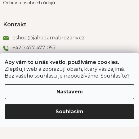
Ochrana osobních údajů
Kontakt
eshop
@
jahodarnabrozany.cz
+420 477 477 057
Aby vám to u nás kvetlo, používáme cookies.
Zlepšují web a zobrazují obsah, který vás zajímá.
Odběr newsletteru
Bez vašeho souhlasu je nepoužíváme. Souhlasíte?
Nastavení
Vložením e-mailu souhlasíte s podmínkami
ochrany
osobních údajů
.
Souhlasím
PŘIHLÁSIT SE