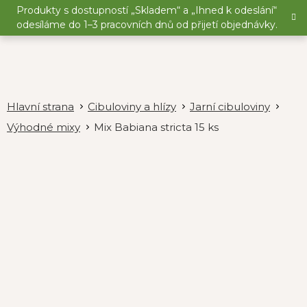
Přejít
Produkty s dostupností „Skladem“ a „Ihned k odeslání“
na
odesíláme do 1–3 pracovních dnů od přijetí objednávky.
obsah
Cibuloviny a hlízy
Jarní cibuloviny
Výhodné mixy
Mix Babiana stricta 15 ks