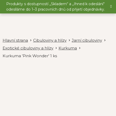
Přejít
Produkty s dostupností „Skladem“ a „Ihned k odeslání“
na
odesíláme do 1–3 pracovních dnů od přijetí objednávky.
obsah
Cibuloviny a hlízy
Jarní cibuloviny
Exotické cibuloviny a hlízy
Kurkuma
Kurkuma 'Pink Wonder' 1 ks