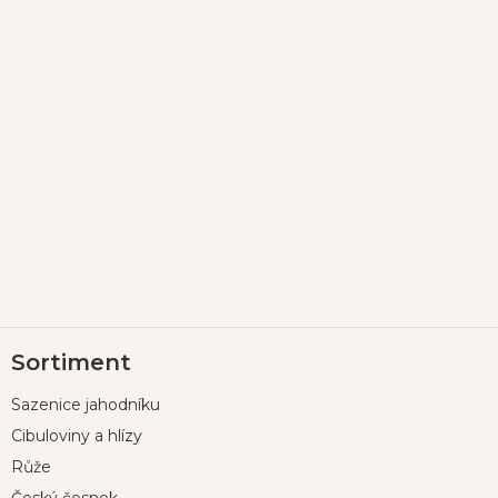
Z
Sortiment
á
p
Sazenice jahodníku
a
t
Cibuloviny a hlízy
í
Růže
Český česnek