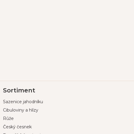
Z
Sortiment
á
p
Sazenice jahodníku
a
t
Cibuloviny a hlízy
í
Růže
Český česnek