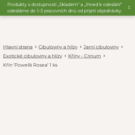
Přejít
Produkty s dostupností „Skladem“ a „Ihned k odeslání“
na
odesíláme do 1–3 pracovních dnů od přijetí objednávky.
obsah
Cibuloviny a hlízy
Jarní cibuloviny
Exotické cibuloviny a hlízy
Kříny - Crinum
Křín 'Powellii Rosea' 1 ks