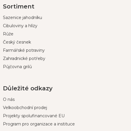
Z
Sortiment
á
p
Sazenice jahodníku
a
t
Cibuloviny a hlízy
í
Růže
Český česnek
Farmářské potraviny
Zahradnické potřeby
Půjčovna grilů
Důležité odkazy
O nás
Velkoobchodní prodej
Projekty spolufinancované EU
Program pro organizace a instituce