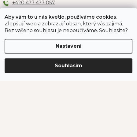
+420 477 477 057
Aby vám to u nás kvetlo, používáme cookies.
Zlepšují web a zobrazují obsah, který vás zajímá.
Odběr newsletteru
Bez vašeho souhlasu je nepoužíváme. Souhlasíte?
Nastavení
Vložením e-mailu souhlasíte s podmínkami
ochrany
osobních údajů
.
Souhlasím
PŘIHLÁSIT SE
Jahodárna Brozany
Obchodní podmínky
Podmínky ochrany údajů
Vytvořil Shoptet Premium