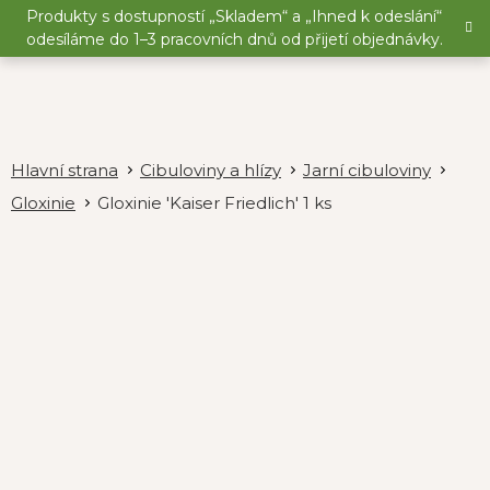
Přejít
Produkty s dostupností „Skladem“ a „Ihned k odeslání“
na
odesíláme do 1–3 pracovních dnů od přijetí objednávky.
obsah
Cibuloviny a hlízy
Jarní cibuloviny
Gloxinie
Gloxinie 'Kaiser Friedlich' 1 ks