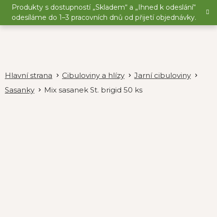
Přejít
Produkty s dostupností „Skladem“ a „Ihned k odeslání“
na
odesíláme do 1–3 pracovních dnů od přijetí objednávky.
obsah
Cibuloviny a hlízy
Jarní cibuloviny
Sasanky
Mix sasanek St. brigid 50 ks