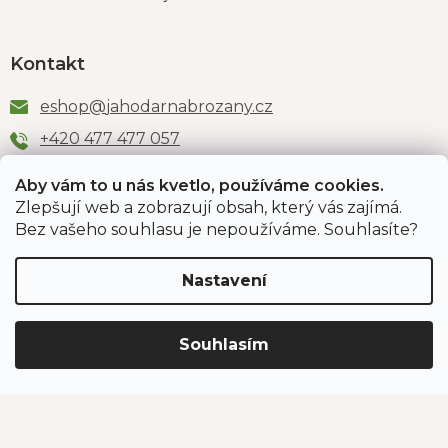
Kontakt
eshop
@
jahodarnabrozany.cz
+420 477 477 057
Aby vám to u nás kvetlo, používáme cookies.
Zlepšují web a zobrazují obsah, který vás zajímá.
Odběr newsletteru
Bez vašeho souhlasu je nepoužíváme. Souhlasíte?
Nastavení
Vložením e-mailu souhlasíte s podmínkami
ochrany
osobních údajů
.
Souhlasím
PŘIHLÁSIT SE