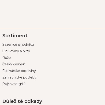
Z
Sortiment
á
p
Sazenice jahodníku
a
t
Cibuloviny a hlízy
í
Růže
Český česnek
Farmářské potraviny
Zahradnické potřeby
Půjčovna grilů
Důležité odkazy