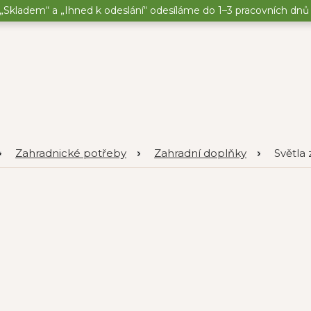
„Skladem“ a „Ihned k odeslání“ odesíláme do 1–3 pracovních dnů o
Zahradnické potřeby
Zahradní doplňky
Světla 