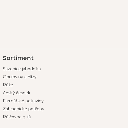
Z
Sortiment
á
p
Sazenice jahodníku
a
t
Cibuloviny a hlízy
í
Růže
Český česnek
Farmářské potraviny
Zahradnické potřeby
Půjčovna grilů