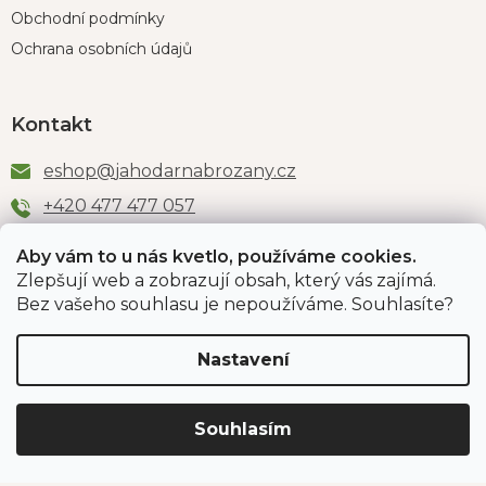
Obchodní podmínky
Ochrana osobních údajů
Kontakt
eshop
@
jahodarnabrozany.cz
+420 477 477 057
Aby vám to u nás kvetlo, používáme cookies.
Zlepšují web a zobrazují obsah, který vás zajímá.
Odběr newsletteru
Bez vašeho souhlasu je nepoužíváme. Souhlasíte?
Nastavení
Vložením e-mailu souhlasíte s podmínkami
ochrany
osobních údajů
.
Souhlasím
PŘIHLÁSIT SE