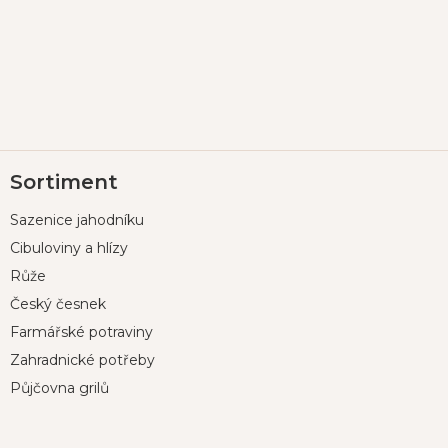
Z
Sortiment
á
p
Sazenice jahodníku
a
t
Cibuloviny a hlízy
í
Růže
Český česnek
Farmářské potraviny
Zahradnické potřeby
Půjčovna grilů