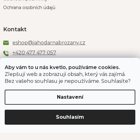
Ochrana osobních údajů
Kontakt
eshop
@
jahodarnabrozany.cz
+420 477 477 057
Aby vám to u nás kvetlo, používáme cookies.
Zlepšují web a zobrazují obsah, který vás zajímá.
Odběr newsletteru
Bez vašeho souhlasu je nepoužíváme. Souhlasíte?
Nastavení
Vložením e-mailu souhlasíte s podmínkami
ochrany
osobních údajů
.
Souhlasím
PŘIHLÁSIT SE