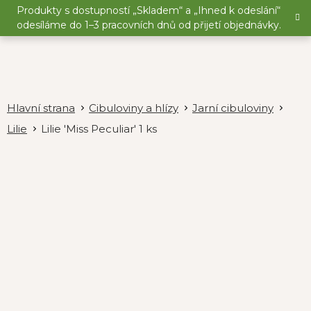
Přejít
Produkty s dostupností „Skladem“ a „Ihned k odeslání“
na
odesíláme do 1–3 pracovních dnů od přijetí objednávky.
obsah
Cibuloviny a hlízy
Jarní cibuloviny
Lilie
Lilie 'Miss Peculiar' 1 ks