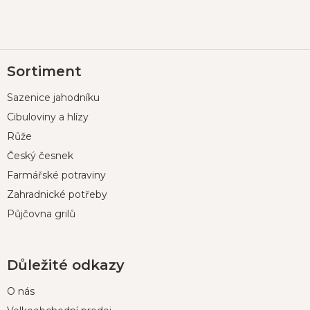
Z
Sortiment
á
p
Sazenice jahodníku
a
t
Cibuloviny a hlízy
í
Růže
Český česnek
Farmářské potraviny
Zahradnické potřeby
Půjčovna grilů
Důležité odkazy
O nás