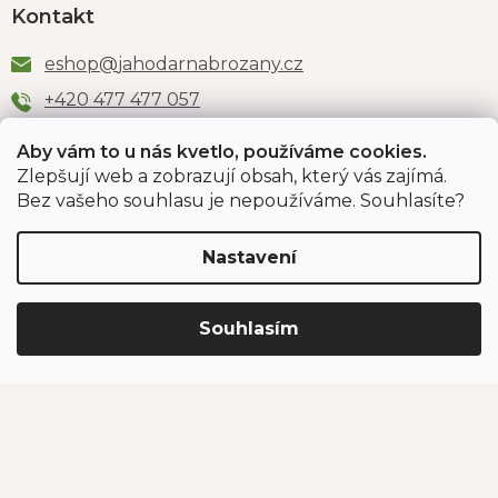
Kontakt
eshop
@
jahodarnabrozany.cz
+420 477 477 057
Aby vám to u nás kvetlo, používáme cookies.
Zlepšují web a zobrazují obsah, který vás zajímá.
Odběr newsletteru
Bez vašeho souhlasu je nepoužíváme. Souhlasíte?
Nastavení
Vložením e-mailu souhlasíte s podmínkami
ochrany
osobních údajů
.
Souhlasím
PŘIHLÁSIT SE
Jahodárna Brozany
Obchodní podmínky
Podmínky ochrany údajů