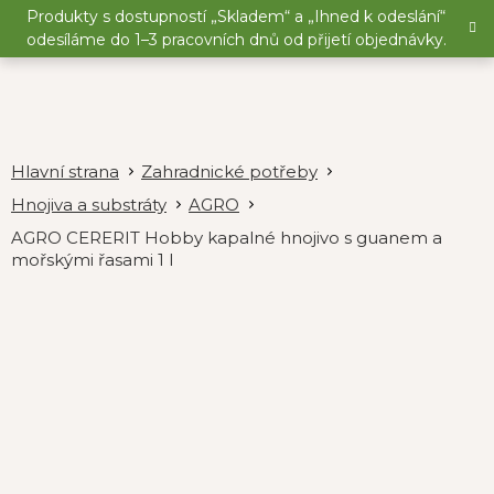
Přejít
Produkty s dostupností „Skladem“ a „Ihned k odeslání“
na
odesíláme do 1–3 pracovních dnů od přijetí objednávky.
obsah
Zahradnické potřeby
Hnojiva a substráty
AGRO
AGRO CERERIT Hobby kapalné hnojivo s guanem a
mořskými řasami 1 l