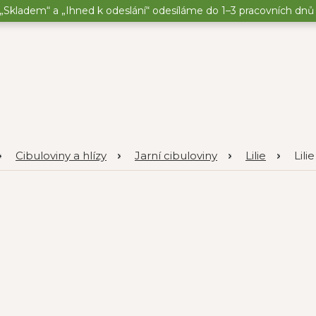
„Skladem“ a „Ihned k odeslání“ odesíláme do 1–3 pracovních dnů o
Cibuloviny a hlízy
Jarní cibuloviny
Lilie
Lili