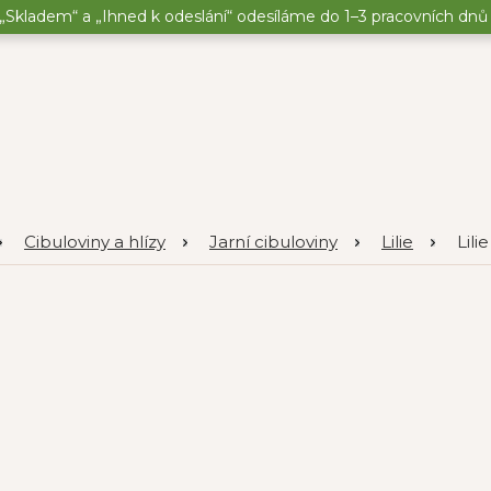
„Skladem“ a „Ihned k odeslání“ odesíláme do 1–3 pracovních dnů o
Cibuloviny a hlízy
Jarní cibuloviny
Lilie
Lili