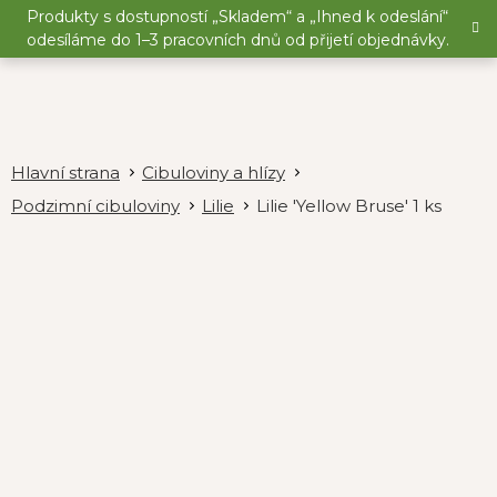
Přejít
Produkty s dostupností „Skladem“ a „Ihned k odeslání“
na
odesíláme do 1–3 pracovních dnů od přijetí objednávky.
obsah
Cibuloviny a hlízy
Podzimní cibuloviny
Lilie
Lilie 'Yellow Bruse' 1 ks