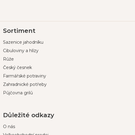
Z
Sortiment
á
p
Sazenice jahodníku
a
t
Cibuloviny a hlízy
í
Růže
Český česnek
Farmářské potraviny
Zahradnické potřeby
Půjčovna grilů
Důležité odkazy
O nás