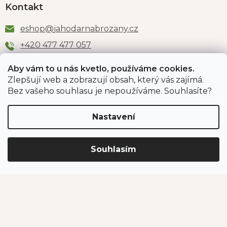
Kontakt
eshop
@
jahodarnabrozany.cz
+420 477 477 057
Aby vám to u nás kvetlo, používáme cookies.
Zlepšují web a zobrazují obsah, který vás zajímá.
Odběr newsletteru
Bez vašeho souhlasu je nepoužíváme. Souhlasíte?
Nastavení
Vložením e-mailu souhlasíte s podmínkami
ochrany
osobních údajů
.
Souhlasím
PŘIHLÁSIT SE
Jahodárna Brozany
Obchodní podmínky
Podmínky ochrany údajů