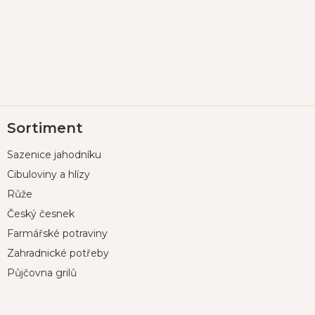
Z
Sortiment
á
p
Sazenice jahodníku
a
t
Cibuloviny a hlízy
í
Růže
Český česnek
Farmářské potraviny
Zahradnické potřeby
Půjčovna grilů