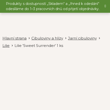
Přejít
Produkty s dostupností „Skladem“ a „Ihned k odeslání“
na
odesíláme do 1–3 pracovních dnů od přijetí objednávky.
obsah
Cibuloviny a hlízy
Jarní cibuloviny
Lilie
Lilie 'Sweet Surrender' 1 ks