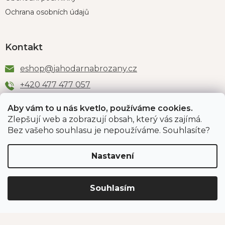
Ochrana osobních údajů
Kontakt
eshop
@
jahodarnabrozany.cz
+420 477 477 057
Aby vám to u nás kvetlo, používáme cookies.
Zlepšují web a zobrazují obsah, který vás zajímá.
Odběr newsletteru
Bez vašeho souhlasu je nepoužíváme. Souhlasíte?
Nastavení
Vložením e-mailu souhlasíte s podmínkami
ochrany
osobních údajů
.
Souhlasím
PŘIHLÁSIT SE