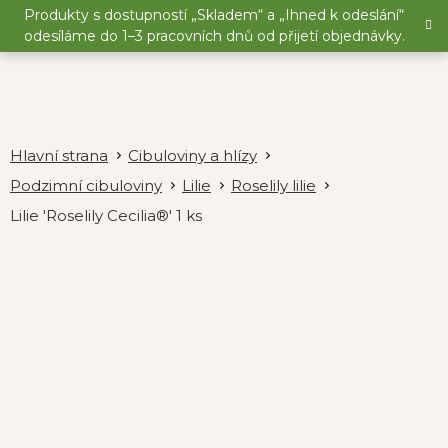
Přejít
Produkty s dostupností „Skladem“ a „Ihned k odeslání“
na
odesíláme do 1–3 pracovních dnů od přijetí objednávky.
obsah
Cibuloviny a hlízy
Podzimní cibuloviny
Lilie
Roselily lilie
Lilie 'Roselily Cecilia®' 1 ks