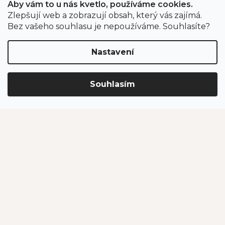
Aby vám to u nás kvetlo, používáme cookies.
Zlepšují web a zobrazují obsah, který vás zajímá.
Odběr newsletteru
Bez vašeho souhlasu je nepoužíváme. Souhlasíte?
Nastavení
Vložením e-mailu souhlasíte s podmínkami
ochrany
osobních údajů
.
Souhlasím
PŘIHLÁSIT SE
Jahodárna Brozany
Obchodní podmínky
Podmínky ochrany údajů
Vytvořil Shoptet Premium
Copyright 2026
Jahodárna Brozany nad Ohří s.r.o.
. Všechna
práva vyhrazena.
Upravit nastavení cookies