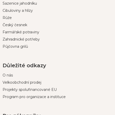
Sazenice jahodníku
a
t
Cibuloviny a hlízy
í
Růže
Český česnek
Farmářské potraviny
Zahradnické potřeby
Půjčovna grilů
Důležité odkazy
O nás
Velkoobchodní prodej
Projekty spolufinancované EU
Program pro organizace a instituce