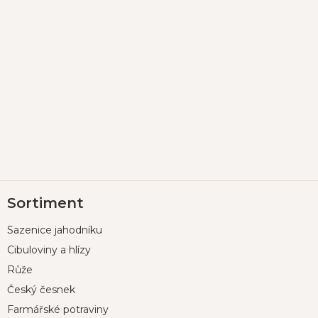
Z
Sortiment
á
p
Sazenice jahodníku
a
t
Cibuloviny a hlízy
í
Růže
Český česnek
Farmářské potraviny