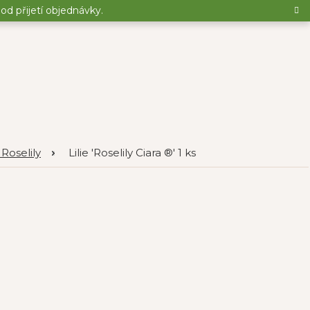
d přijetí objednávky.
e Roselily
Lilie 'Roselily Ciara ®' 1 ks