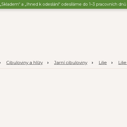
„Skladem“ a „Ihned k odeslání“ odesíláme do 1–3 pracovních dnů o
Cibuloviny a hlízy
Jarní cibuloviny
Lilie
Lili