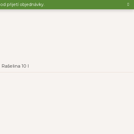
d přijetí objednávky.
Rašelina 10 l