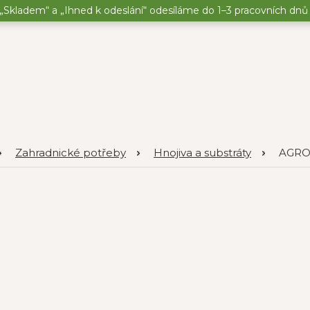
„Skladem“ a „Ihned k odeslání“ odesíláme do 1–3 pracovních dnů o
Zahradnické potřeby
Hnojiva a substráty
AGRO 