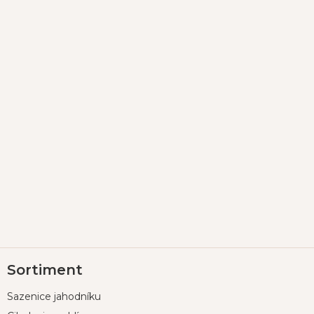
Z
Sortiment
á
p
Sazenice jahodníku
a