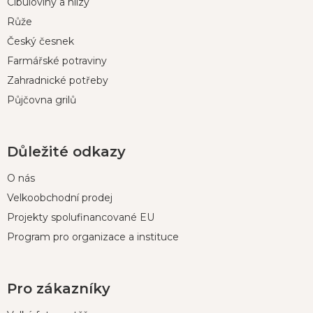
t
Cibuloviny a hlízy
í
Růže
Český česnek
Farmářské potraviny
Zahradnické potřeby
Půjčovna grilů
Důležité odkazy
O nás
Velkoobchodní prodej
Projekty spolufinancované EU
Program pro organizace a instituce
Pro zákazníky