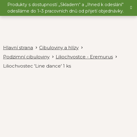
Přejít
Produkty s dostupností „Skladem“ a „Ihned k odeslání“
na
odesíláme do 1–3 pracovních dnů od přijetí objednávky.
obsah
Cibuloviny a hlízy
Podzimní cibuloviny
Liliochvostce - Eremurus
Liliochvostec 'Line dance' 1 ks