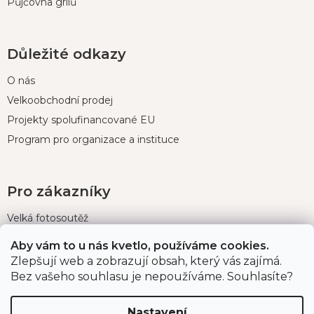
Půjčovna grilů
Důležité odkazy
O nás
Velkoobchodní prodej
Projekty spolufinancované EU
Program pro organizace a instituce
Pro zákazníky
Velká fotosoutěž
Doprava a platba
Aby vám to u nás kvetlo, používáme cookies.
Zákaznický servis
Zlepšují web a zobrazují obsah, který vás zajímá.
Bez vašeho souhlasu je nepoužíváme. Souhlasíte?
Bonusový program
Postupy balení objednávek
Nastavení