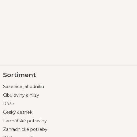
Z
Sortiment
á
p
Sazenice jahodníku
a
t
Cibuloviny a hlízy
í
Růže
Český česnek
Farmářské potraviny
Zahradnické potřeby