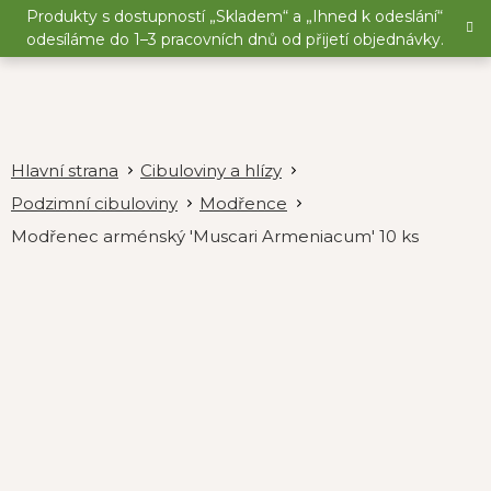
Přejít
Produkty s dostupností „Skladem“ a „Ihned k odeslání“
na
odesíláme do 1–3 pracovních dnů od přijetí objednávky.
obsah
Cibuloviny a hlízy
Podzimní cibuloviny
Modřence
Modřenec arménský 'Muscari Armeniacum' 10 ks