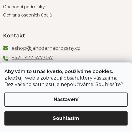
Obchodní podmínky
Ochrana osobních údajů
Kontakt
eshop
@
jahodarnabrozany.cz
+420 477 477 057
Aby vám to u nás kvetlo, používáme cookies.
Zlepšují web a zobrazují obsah, který vás zajímá.
Odběr newsletteru
Bez vašeho souhlasu je nepoužíváme. Souhlasíte?
Nastavení
Vložením e-mailu souhlasíte s podmínkami
ochrany
osobních údajů
.
Souhlasím
PŘIHLÁSIT SE