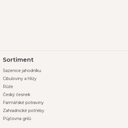
Z
Sortiment
á
p
Sazenice jahodníku
a
t
Cibuloviny a hlízy
í
Růže
Český česnek
Farmářské potraviny
Zahradnické potřeby
Půjčovna grilů